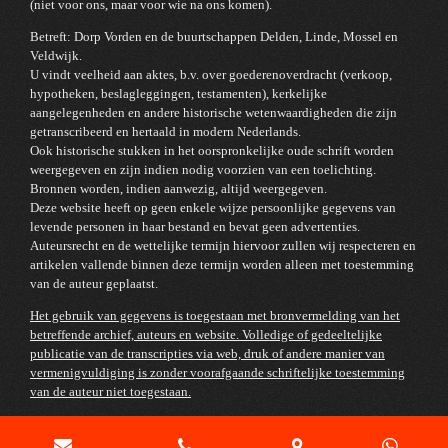
(niet voor ons, maar voor wie na ons komen).
Betreft: Dorp Vorden en de buurtschappen Delden, Linde, Mossel en
Veldwijk.
U vindt veelheid aan aktes, b.v. over goederenoverdracht (verkoop,
hypotheken, beslagleggingen, testamenten), kerkelijke
aangelegenheden en andere historische wetenwaardigheden die zijn
getranscribeerd en hertaald in modern Nederlands.
Ook historische stukken in het oorspronkelijke oude schrift worden
weergegeven en zijn indien nodig voorzien van een toelichting.
Bronnen worden, indien aanwezig, altijd weergegeven.
Deze website heeft op geen enkele wijze persoonlijke gegevens van
levende personen in haar bestand en bevat geen advertenties.
Auteursrecht en de wettelijke termijn hiervoor zullen wij respecteren en
artikelen vallende binnen deze termijn worden alleen met toestemming
van de auteur geplaatst.
Het gebruik van gegevens is toegestaan met bronvermelding van het
betreffende archief, auteurs en website. Volledige of gedeeltelijke
publicatie van de transcripties via web, druk of andere manier van
vermenigvuldiging is zonder voorafgaande schriftelijke toestemming
van de auteur niet toegestaan.