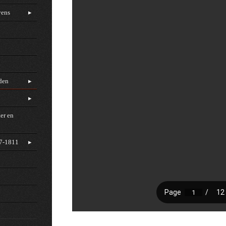
vens
rden
er en
97-1811