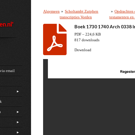
Algemeen
»
Scholtambt Zutphen
»
Opdrachten e
transcripties Vorden
testamenten en 
en.nl'
Boek 1730 1740 Arch 0338 I
PDF – 224,6 KB
817 downloads
Download
via email
ck
n