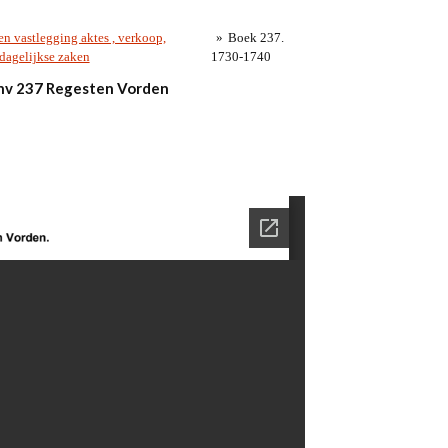
n vastlegging aktes , verkoop,
»
Boek 237.
dagelijkse zaken
1730-1740
nv 237 Regesten Vorden