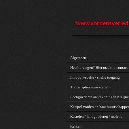
Ga
direct
naar
de
'www.vordensv
erled
hoofdinhoud
Algemeen
Heeft u vragen? Hier maakt u contact 
Inhoud website / snelle toegang
Transcripties nieuw 2026
Leengoederen aantekeningen Kreijn
Kerspel vorden en haar buurtschappe
Kastelen / landgoederen / molens
Kerken