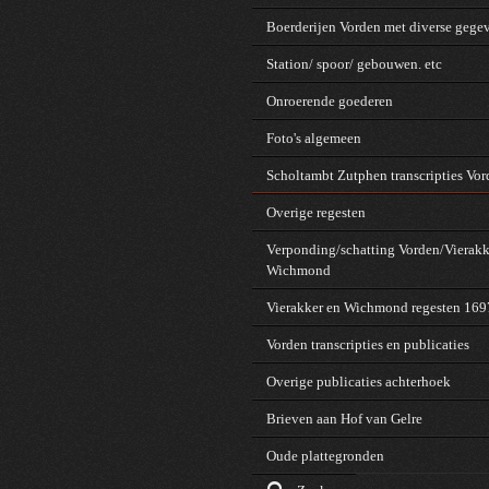
Boerderijen Vorden met diverse gege
Station/ spoor/ gebouwen. etc
Onroerende goederen
Foto's algemeen
Scholtambt Zutphen transcripties Vo
Overige regesten
Verponding/schatting Vorden/Vierakk
Wichmond
Vierakker en Wichmond regesten 16
Vorden transcripties en publicaties
Overige publicaties achterhoek
Brieven aan Hof van Gelre
Oude plattegronden