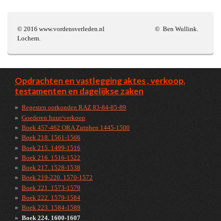
© 2016 www.vordensverleden.nl © Ben Wullink.
Lochem.
Opdrachten en vastlegging aktes , verkoop,
testamenten en dagelijkse zaken
Regesten oorkonden RAZ 83-84-85-89
Goederen huur/verkoop
Boek 457-462 ORA Zutphen 1445-1500
Boek 218. 1561-1566
Boek 215. 1499-1516
Boek 216. 1516-1522
Boek 217. 1528-1538
Boek 219-220. 1570-1572
Boek 221. 1573-1579
Boek 222. 1579-1584
Boek 223. 1584-1589
Boek 224. 1600-1607