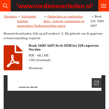
'www.vordensv
erleden.nl'
Ga
direct
naar
Algemeen
»
Scholtambt
»
Opdrachten en vastlegging
»
Boek
de
Zutphen
aktes , verkoop, testamenten en
224. 1600-
hoofdinhoud
transcripties Vorden
dagelijkse zaken
1607
Bestand downloaden, klik op pdf symbool. ©. Bij gebruik van de gegevens
is bronvermelding verplicht.
Boek 1600-1607 Arch 0338 inv 224 regesten
Vorden
PDF – 68,1 KB
1303 downloads
Download