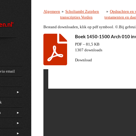
Algemeen
»
Scholtambt Zutphen
»
Opdrachten en v
transcripties Vorden
testamenten en dag
en.nl'
Bestand downloaden, klik op pdf symbool. ©.Bij gebrui
Boek 1450-1500 Arch 010 inv
PDF – 81,5 KB
1307 downloads
Download
via email
ck
n