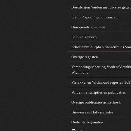
Boerderijen Vorden met diverse gege
Station/ spoor/ gebouwen. etc
Onroerende goederen
Foto's algemeen
Scholtambt Zutphen transcripties Vo
Overige regesten
Verponding/schatting Vorden/Vierakk
Wichmond
Vierakker en Wichmond regesten 16
Vorden transcripties en publicaties
Overige publicaties achterhoek
Brieven aan Hof van Gelre
Oude plattegronden