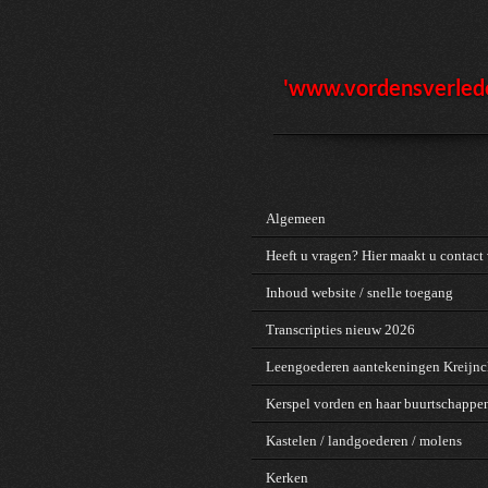
Ga
direct
naar
de
'www.vordensv
erled
hoofdinhoud
Algemeen
Heeft u vragen? Hier maakt u contact 
Inhoud website / snelle toegang
Transcripties nieuw 2026
Leengoederen aantekeningen Kreijn
Kerspel vorden en haar buurtschappe
Kastelen / landgoederen / molens
Kerken