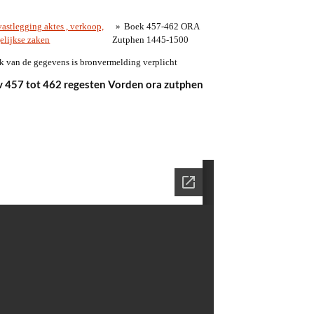
astlegging aktes , verkoop,
»
Boek 457-462 ORA
elijkse zaken
Zutphen 1445-1500
k van de gegevens is bronvermelding verplicht
 457 tot 462 regesten Vorden ora zutphen