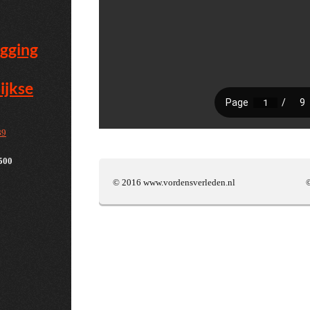
egging
ijkse
89
500
© 2016 www.vordensverleden.nl © Ben