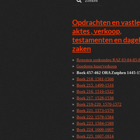
Zoeken
Opdrachten en vastl
aktes , verkoop,
testamenten en dagel
zaken
Regesten oorkonden RAZ 83-84-85-
Goederen huur/verkoop
Boek 457-462 ORA Zutphen 1445-1
Boek 218. 1561-1566
Boek 215. 1499-1516
Boek 216. 1516-1522
Boek 217. 1528-1538
Boek 219-220. 1570-1572
Boek 221. 1573-1579
Boek 222. 1579-1584
Boek 223. 1584-1589
Boek 224. 1600-1607
Boek 225. 1607-1614