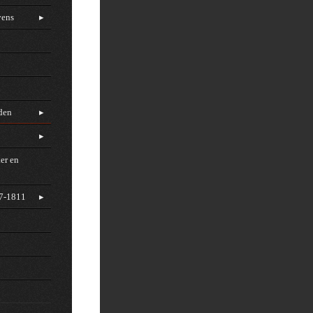
vens
rden
er en
97-1811