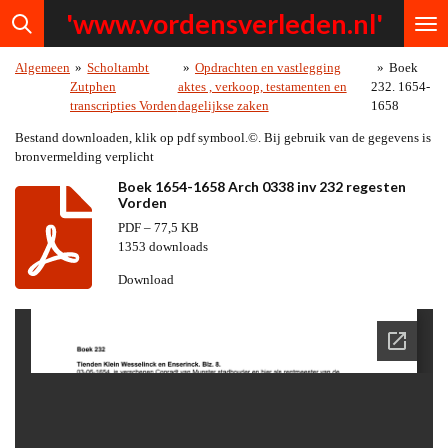
'www.vordensv
erleden.nl'
Ga
direct
naar
Algemeen
»
Scholtambt
»
Opdrachten en vastlegging
»
Boek
de
Zutphen
aktes , verkoop, testamenten en
232. 1654-
hoofdinhoud
transcripties Vorden
dagelijkse zaken
1658
Bestand downloaden, klik op pdf symbool.©. Bij gebruik van de gegevens is
bronvermelding verplicht
Boek 1654-1658 Arch 0338 inv 232 regesten
Vorden
PDF – 77,5 KB
1353 downloads
Download