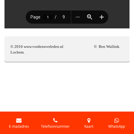
© 2016 www.vordensverleden.nl © Ben Wullink.
Lochem.
E-mailadres
Telefoonnummer
Kaart
WhatsApp