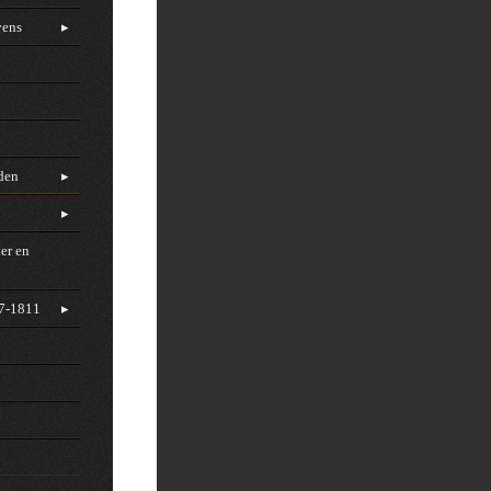
vens
rden
er en
97-1811