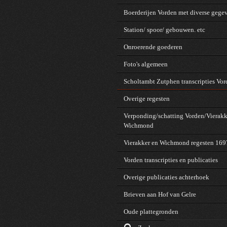
Boerderijen Vorden met diverse gege
Station/ spoor/ gebouwen. etc
Onroerende goederen
Foto's algemeen
Scholtambt Zutphen transcripties Vo
Overige regesten
Verponding/schatting Vorden/Vierakk
Wichmond
Vierakker en Wichmond regesten 16
Vorden transcripties en publicaties
Overige publicaties achterhoek
Brieven aan Hof van Gelre
Oude plattegronden