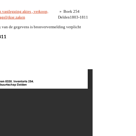
 vastlegging aktes , verkoop,
»
Boek 254
agelijkse zaken
Delden1803-1811
k van de gegevens is bronververmelding verplicht
811