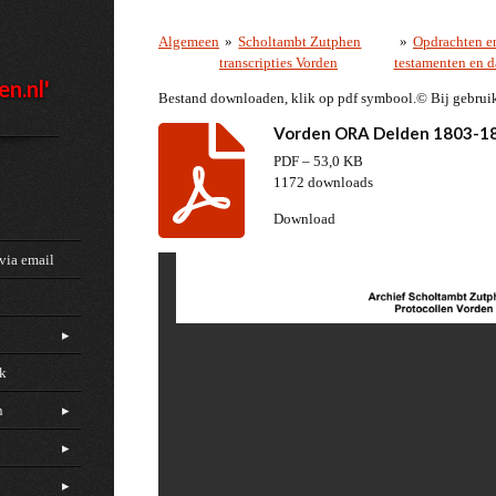
Algemeen
»
Scholtambt Zutphen
»
Opdrachten en
transcripties Vorden
testamenten en d
en.nl'
Bestand downloaden, klik op pdf symbool.© Bij gebrui
Vorden ORA Delden 1803-1
PDF – 53,0 KB
1172 downloads
Download
via email
ck
n