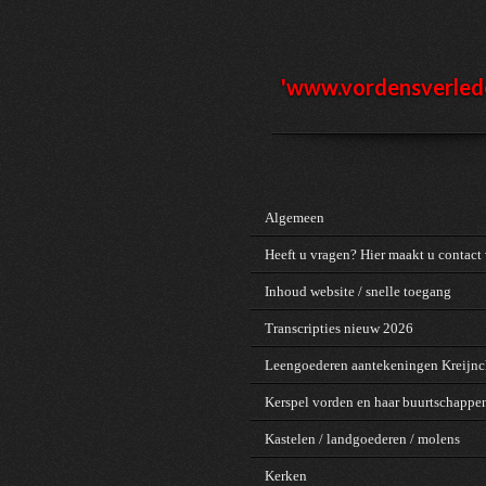
Ga
direct
naar
de
'www.vordensv
erled
hoofdinhoud
Algemeen
Heeft u vragen? Hier maakt u contact 
Inhoud website / snelle toegang
Transcripties nieuw 2026
Leengoederen aantekeningen Kreijn
Kerspel vorden en haar buurtschappe
Kastelen / landgoederen / molens
Kerken