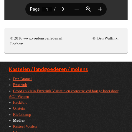
© 2016 www.vordensverleden.nl © Ben Wullink.
Lochem.
Kastelen / landgoederen / molens
Den Bramel
Enserink
Groot en klein Enzerink Visitatie en correctie v/d horige boer door
ACJ. Viersen
Hackfort
Onstein
Kieftskamp
Medler
Kasteel Vorden