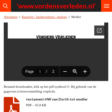
'www.vordensv
erleden.nl'
Ga
direct
naar
Algemeen
»
Kastelen / landgoederen / molens
»
Medler
de
hoofdinhoud
Bestand downloaden, klik op het pdf symbool.©. Bij gebruik van de
gegevens is bronvermelding verplicht.
testament HW van Dorth tot medler
PDF – 45,9 KB