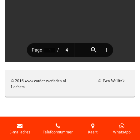
© 2016 www.vordensverleden.nl © Ben Wullink.
Lochem.
E-mailadres
Telefoonnummer
Kaart
WhatsApp