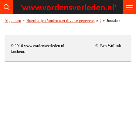
'www.vordensv
erleden.nl'
Ga
direct
naar
Algemeen
»
Boerderijen Vorden met diverse gegevens
»
J
»
Joostink
de
hoofdinhoud
© 2016 www.vordensverleden.nl © Ben Wullink.
Lochem.