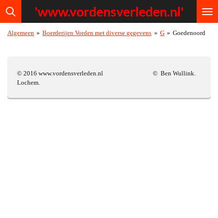
'www.vordensv
erleden.nl'
Ga
direct
naar
Algemeen
»
Boerderijen Vorden met diverse gegevens
»
G
»
Goedenoord
de
hoofdinhoud
© 2016 www.vordensverleden.nl © Ben Wullink.
Lochem.