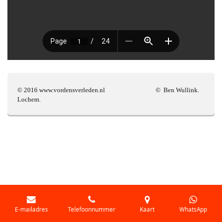
© 2016 www.vordensverleden.nl © Ben Wullink.
Lochem.
E-mailadres
Telefoonnummer
Kaart
WhatsApp