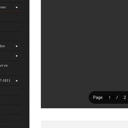
vens
rden
er en
97-1811