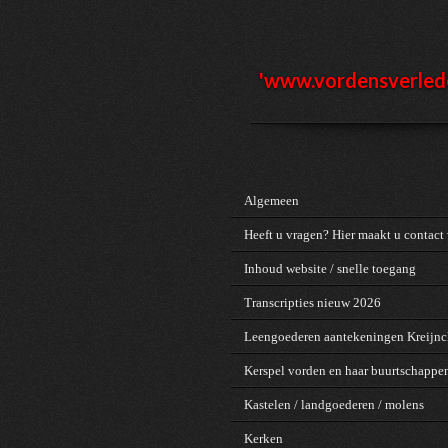
Ga
direct
naar
de
'www.vordensv
erled
hoofdinhoud
Algemeen
Heeft u vragen? Hier maakt u contact 
Inhoud website / snelle toegang
Transcripties nieuw 2026
Leengoederen aantekeningen Kreijn
Kerspel vorden en haar buurtschappe
Kastelen / landgoederen / molens
Kerken