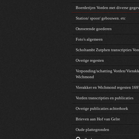
Boerderijen Vorden met diverse gege
Station/ spoor/ gebouwen. etc
Onroerende goederen
Foto's algemeen
Scholtambt Zutphen transcripties Vo
Overige regesten
Verponding/schatting Vorden/Vierakk
Wichmond
Vierakker en Wichmond regesten 16
Vorden transcripties en publicaties
Overige publicaties achterhoek
Brieven aan Hof van Gelre
Oude plattegronden