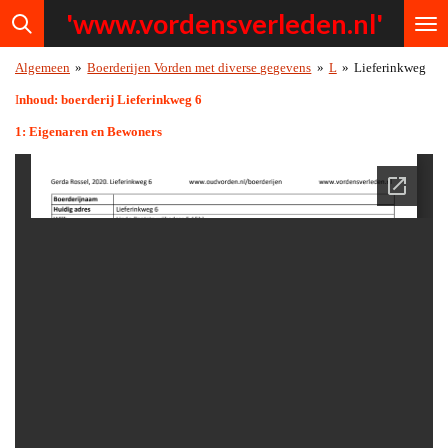
'www.vordensv
erleden.nl'
Ga
direct
naar
Algemeen
»
Boerderijen Vorden met diverse gegevens
»
L
»
Lieferinkweg
de
hoofdinhoud
I
nhoud: boerderij Lieferinkweg 6
1: Eigenaren en Bewoners