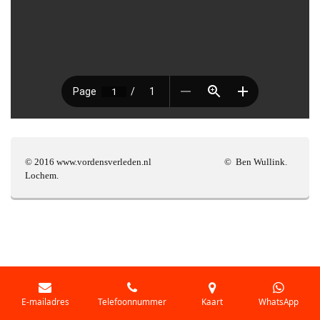
© 2016 www.vordensverleden.nl © Ben Wullink.
Lochem.
E-mailadres
Telefoonnummer
Kaart
WhatsApp