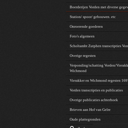
Boerderijen Vorden met diverse gege
Station/ spoor/ gebouwen. etc
Onroerende goederen
Foto's algemeen
Scholtambt Zutphen transcripties Vo
Overige regesten
Verponding/schatting Vorden/Vierakk
Wichmond
Vierakker en Wichmond regesten 16
Vorden transcripties en publicaties
Overige publicaties achterhoek
Brieven aan Hof van Gelre
Oude plattegronden