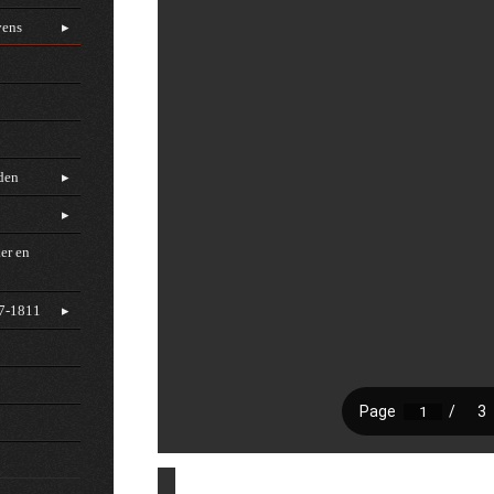
vens
rden
er en
97-1811