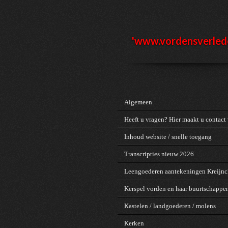
Ga
direct
naar
de
'www.vordensv
erled
hoofdinhoud
Algemeen
Heeft u vragen? Hier maakt u contact 
Inhoud website / snelle toegang
Transcripties nieuw 2026
Leengoederen aantekeningen Kreijn
Kerspel vorden en haar buurtschappe
Kastelen / landgoederen / molens
Kerken