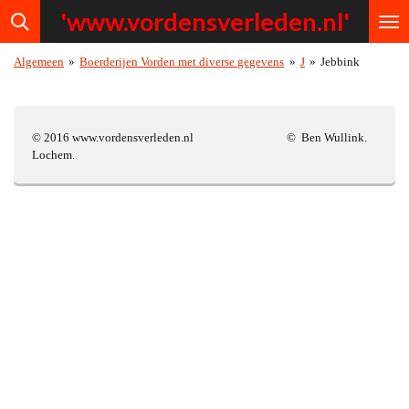
'www.vordensv
erleden.nl'
Ga
direct
naar
Algemeen
»
Boerderijen Vorden met diverse gegevens
»
J
»
Jebbink
de
hoofdinhoud
© 2016 www.vordensverleden.nl © Ben Wullink.
Lochem.