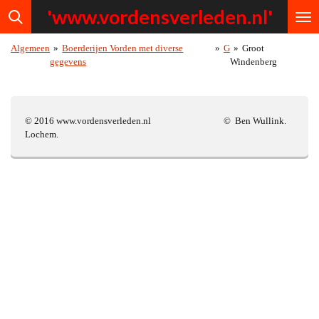
'www.vordensv
erleden.nl'
Ga
direct
naar
Algemeen
»
Boerderijen Vorden met diverse
»
G
»
Groot
de
gegevens
Windenberg
hoofdinhoud
© 2016 www.vordensverleden.nl © Ben Wullink.
Lochem.