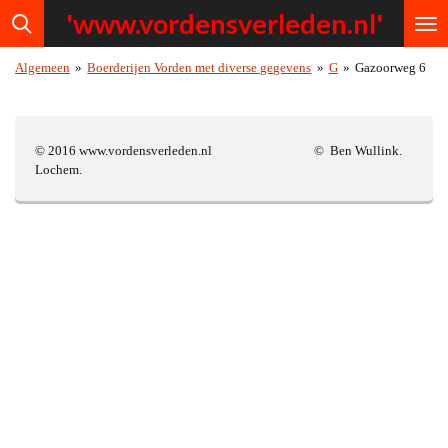
'www.vordensv
erleden.nl'
Ga
direct
naar
Algemeen
»
Boerderijen Vorden met diverse gegevens
»
G
»
Gazoorweg 6
de
hoofdinhoud
© 2016 www.vordensverleden.nl © Ben Wullink.
Lochem.