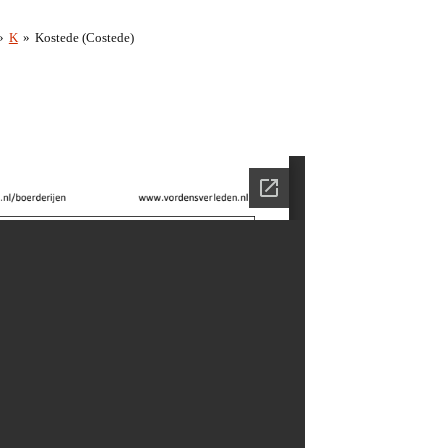
»
K
»
Kostede (Costede)