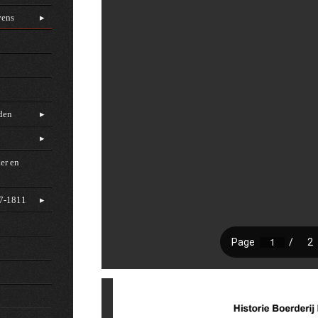
vens
rden
er en
97-1811