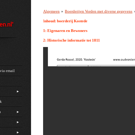
Algemeen
»
Boerderijen Vorden met diverse gegevens
I
nhoud: boerderij Kostede
en.nl'
1: Eigenaren en Bewoners
2: Historische informatie tot 1811
via email
ck
n