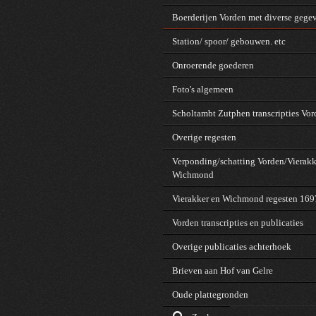
Boerderijen Vorden met diverse gege
Station/ spoor/ gebouwen. etc
Onroerende goederen
Foto's algemeen
Scholtambt Zutphen transcripties Vo
Overige regesten
Verponding/schatting Vorden/Vierakk
Wichmond
Vierakker en Wichmond regesten 16
Vorden transcripties en publicaties
Overige publicaties achterhoek
Brieven aan Hof van Gelre
Oude plattegronden