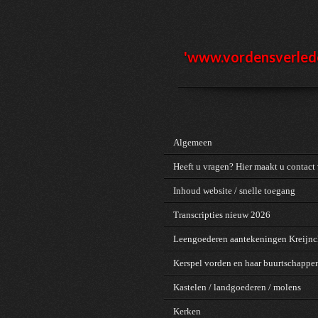
Ga
direct
naar
de
'www.vordensv
erled
hoofdinhoud
Algemeen
Heeft u vragen? Hier maakt u contact 
Inhoud website / snelle toegang
Transcripties nieuw 2026
Leengoederen aantekeningen Kreijn
Kerspel vorden en haar buurtschappe
Kastelen / landgoederen / molens
Kerken