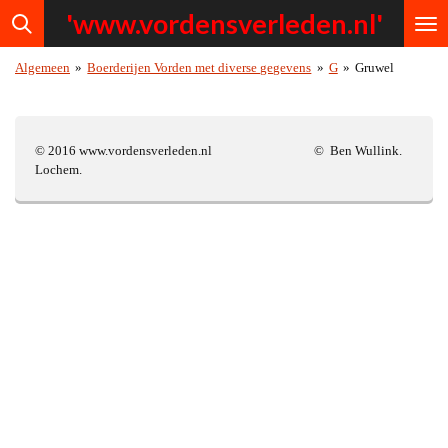
'www.vordensv
erleden.nl'
Ga
direct
naar
Algemeen
»
Boerderijen Vorden met diverse gegevens
»
G
»
Gruwel
de
hoofdinhoud
© 2016 www.vordensverleden.nl © Ben Wullink.
Lochem.