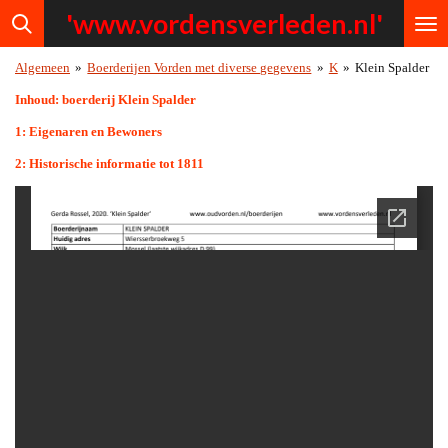
'www.vordensv
erleden.nl'
Ga
direct
naar
Algemeen
»
Boerderijen Vorden met diverse gegevens
»
K
»
Klein Spalder
de
hoofdinhoud
Inhoud: boerderij Klein Spalder
1: Eigenaren en Bewoners
2: Historische informatie tot 1811