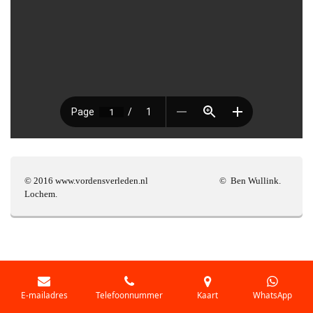
© 2016 www.vordensverleden.nl © Ben Wullink.
Lochem.
E-mailadres
Telefoonnummer
Kaart
WhatsApp