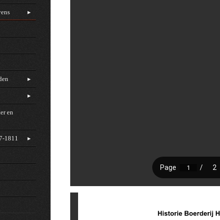
vens
rden
er en
97-1811