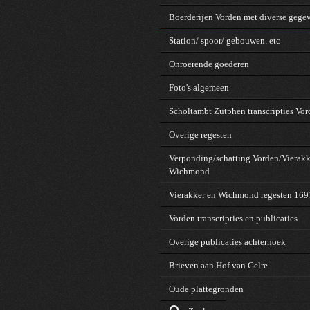
Boerderijen Vorden met diverse gege
Station/ spoor/ gebouwen. etc
Onroerende goederen
Foto's algemeen
Scholtambt Zutphen transcripties Vo
Overige regesten
Verponding/schatting Vorden/Vierakk
Wichmond
Vierakker en Wichmond regesten 16
Vorden transcripties en publicaties
Overige publicaties achterhoek
Brieven aan Hof van Gelre
Oude plattegronden