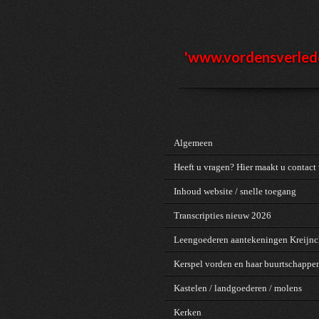
Ga
direct
naar
de
'www.vordensv
erled
hoofdinhoud
Algemeen
Heeft u vragen? Hier maakt u contact 
Inhoud website / snelle toegang
Transcripties nieuw 2026
Leengoederen aantekeningen Kreijn
Kerspel vorden en haar buurtschappe
Kastelen / landgoederen / molens
Kerken