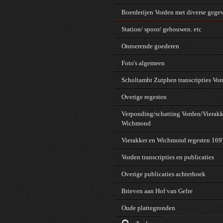
Boerderijen Vorden met diverse gege
Station/ spoor/ gebouwen. etc
Onroerende goederen
Foto's algemeen
Scholtambt Zutphen transcripties Vo
Overige regesten
Verponding/schatting Vorden/Vierakk
Wichmond
Vierakker en Wichmond regesten 16
Vorden transcripties en publicaties
Overige publicaties achterhoek
Brieven aan Hof van Gelre
Oude plattegronden