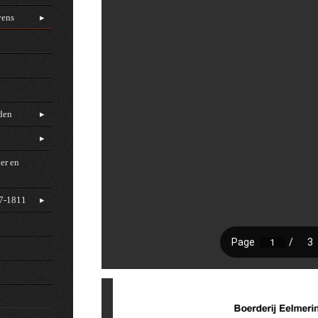
vens
rden
er en
97-1811