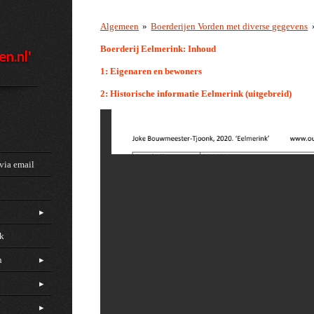
Algemeen
»
Boerderijen Vorden met diverse gegevens
Boerderij Eelmerink
: Inhoud
en.nl'
1: Eigenaren en bewoners
2: Historische informatie Eelmerink (uitgebreid)
via email
ck
n