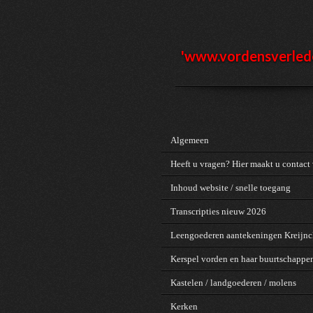
Ga
direct
naar
de
'www.vordensv
erled
hoofdinhoud
Algemeen
Heeft u vragen? Hier maakt u contact 
Inhoud website / snelle toegang
Transcripties nieuw 2026
Leengoederen aantekeningen Kreijn
Kerspel vorden en haar buurtschappe
Kastelen / landgoederen / molens
Kerken