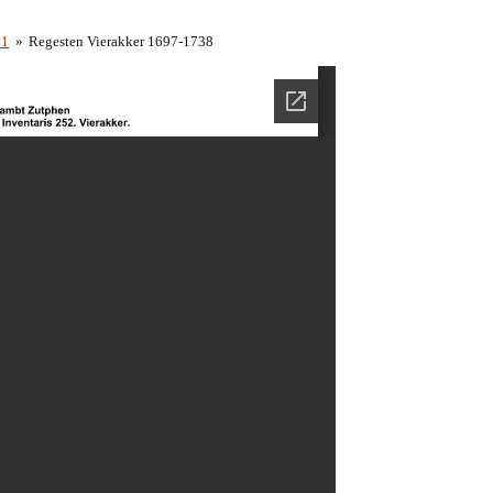
11
»
Regesten Vierakker 1697-1738