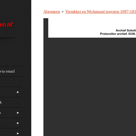
Algemeen
»
Vierakker en Wichmond regesten 1697-18
en.nl'
via email
ck
n