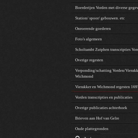
Boerderijen Vorden met diverse gege
Station/ spoor/ gebouwen. etc
Onroerende goederen
Foto's algemeen
Scholtambt Zutphen transcripties Vo
Overige regesten
Verponding/schatting Vorden/Vierakk
Wichmond
Vierakker en Wichmond regesten 16
Vorden transcripties en publicaties
Overige publicaties achterhoek
Brieven aan Hof van Gelre
Oude plattegronden