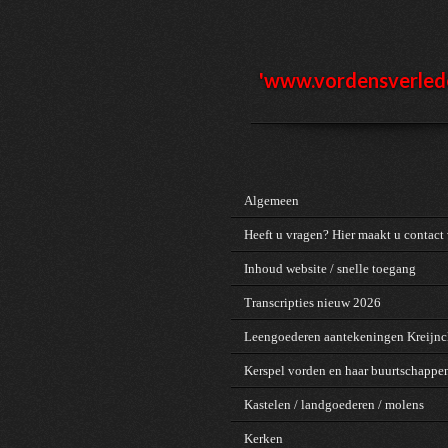
Ga
direct
naar
de
'www.vordensv
erled
hoofdinhoud
Algemeen
Heeft u vragen? Hier maakt u contact 
Inhoud website / snelle toegang
Transcripties nieuw 2026
Leengoederen aantekeningen Kreijn
Kerspel vorden en haar buurtschappe
Kastelen / landgoederen / molens
Kerken