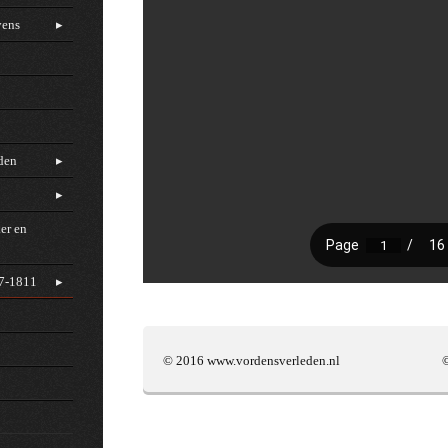
vens
rden
er en
97-1811
© 2016 www.vordensverleden.nl © Ben