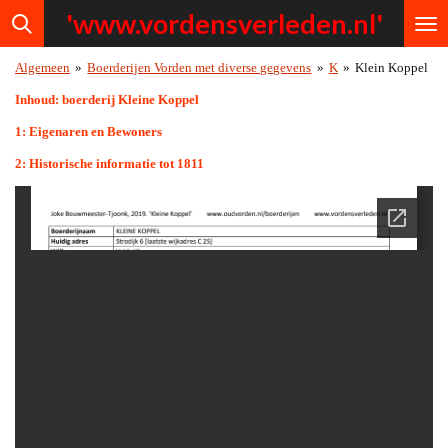
'www.vordensv
erleden.nl'
Ga
direct
naar
Algemeen
»
Boerderijen Vorden met diverse gegevens
»
K
»
Klein Koppel
de
hoofdinhoud
Inhoud: boerderij Kleine Koppel
1: Eigenaren en Bewoners
2: Historische informatie tot 1811