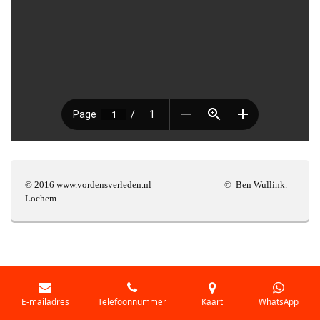
© 2016 www.vordensverleden.nl © Ben Wullink.
Lochem.
E-mailadres
Telefoonnummer
Kaart
WhatsApp